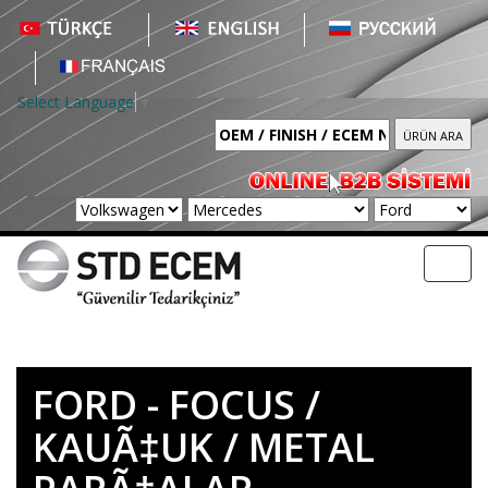
Select Language
▼
Toggl
navig
FORD - FOCUS /
KAUÃ‡UK / METAL