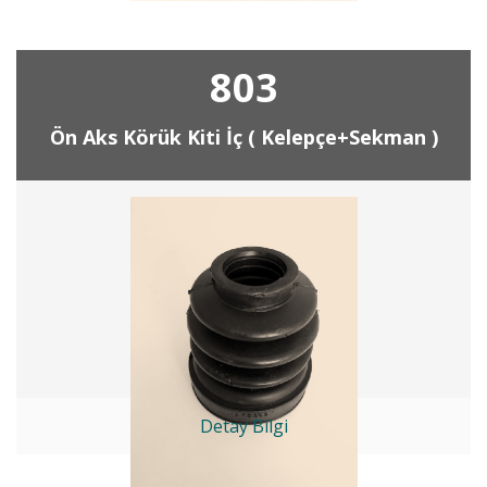
803
Ön Aks Körük Kiti İç ( Kelepçe+Sekman )
Detay Bilgi