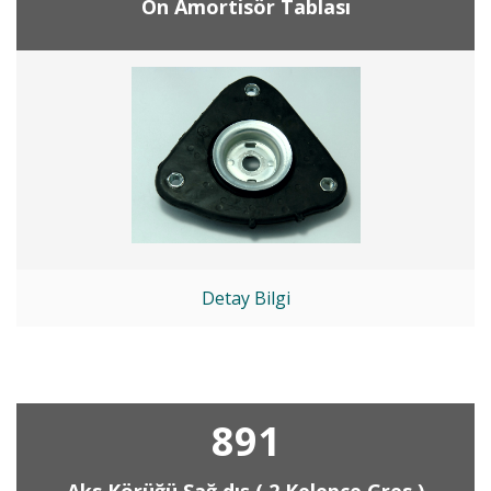
Ön Amortisör Tablası
Detay Bilgi
891
Aks Körüğü Sağ dış ( 2 Kelepçe Gres )