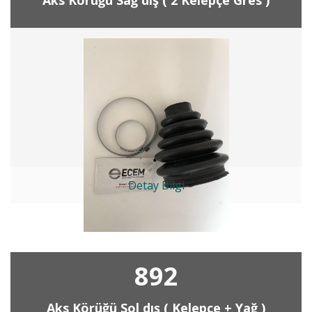
Detay Bilgi
892
Aks Körüğü Sol dış ( Kelepçe + Yağ )