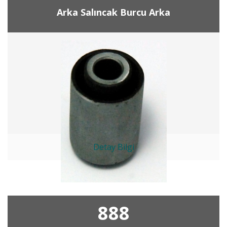
Arka Salıncak Burcu Arka
Detay Bilgi
888