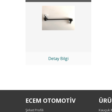
Detay Bilgi
ECEM OTOMOTİV
ÜRÜ
Şirket Profili
Kauçuk M