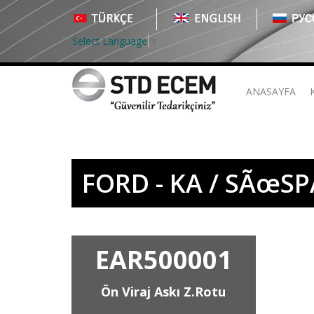
Select Language
▼
ANASAYFA
FORD - KA / SÃœS
EAR500001
Ön Viraj Askı Z.Rotu