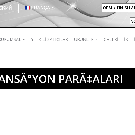
KURUMSAL
YETKİLİ SATICILAR
ÜRÜNLER
GALERİ
İK
PANSÄ°YON PARÃ‡ALARI